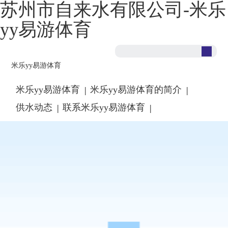
苏州市自来水有限公司-米乐
yy易游体育
米乐yy易游体育
米乐yy易游体育
米乐yy易游体育的简介
|
|
供水动态
联系米乐yy易游体育
|
|