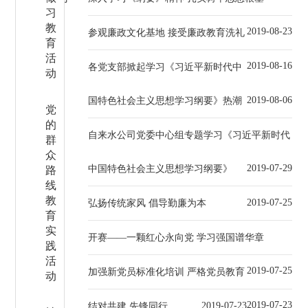
习
教
2019-08-23
参观廉政文化基地 接受廉政教育洗礼
育
活
2019-08-16
各党支部掀起学习《习近平新时代中
动
2019-08-06
国特色社会主义思想学习纲要》热潮
党
的
自来水公司党委中心组专题学习《习近平新时代
群
众
2019-07-29
中国特色社会主义思想学习纲要》
路
线
教
2019-07-25
弘扬传统家风 倡导勤廉为本
育
实
开赛——一颗红心永向党 学习强国谱华章
践
活
2019-07-25
加强新党员标准化培训 严格党员教育
动
2019-07-23
2019-07-23
结对共建 先锋同行