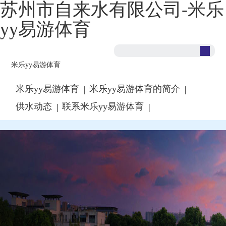
苏州市自来水有限公司-米乐
yy易游体育
米乐yy易游体育
米乐yy易游体育
米乐yy易游体育的简介
|
|
供水动态
联系米乐yy易游体育
|
|