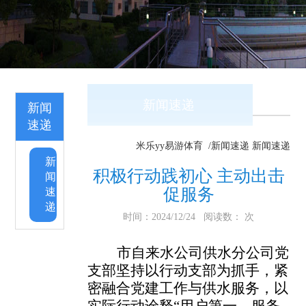
新闻速递
新闻
速递
米乐yy易游体育
/新闻速递
新闻速递
新
积极行动践初心 主动出击
闻
促服务
速
递
时间：2024/12/24 阅读数： 次
市自来水公司供水分公司党
支部坚持以行动支部为抓手，紧
密融合党建工作与供水服务，以